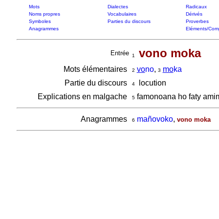
Mots
Dialectes
Radicaux
Noms propres
Vocabulaires
Dérivés
Symboles
Parties du discours
Proverbes
Anagrammes
Eléments/Com
vono moka
Entrée
1
Mots élémentaires
vo
no
,
mo
ka
2
3
Partie du discours
locution
4
Explications en malgache
famonoana ho faty amim-
5
Anagrammes
mañovoko
,
vono moka
6