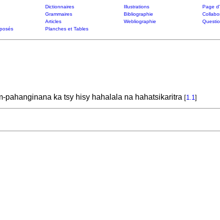
Dictionnaires
Illustrations
Page d'
Grammaires
Bibliographie
Collabo
Articles
Webliographie
Questi
posés
Planches et Tables
pahanginana ka tsy hisy hahalala na hahatsikaritra
[
1.1
]