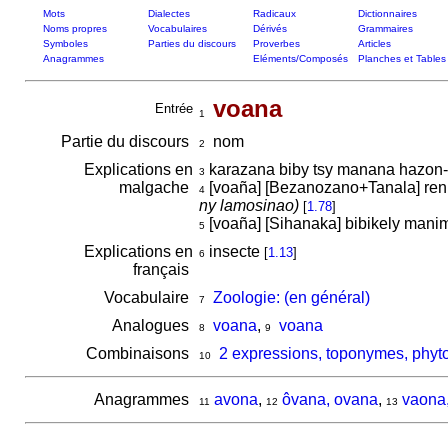
Mots
Dialectes
Radicaux
Dictionnaires
Noms propres
Vocabulaires
Dérivés
Grammaires
Symboles
Parties du discours
Proverbes
Articles
Anagrammes
Eléments/Composés
Planches et Tables
voana
Entrée
1
Partie du discours
nom
2
Explications en
karazana biby tsy manana hazo
3
malgache
[voaña] [Bezanozano+Tanala] reni
4
ny lamosinao)
[
1.78
]
[voaña] [Sihanaka] bibikely manim
5
Explications en
insecte
[
1.13
]
6
français
Vocabulaire
Zoologie: (en général)
7
Analogues
voana
,
voana
8
9
Combinaisons
2 expressions, toponymes, phyt
10
Anagrammes
avona
,
ôvana, ovana
,
vaona
11
12
13