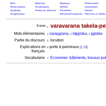
Mots
Dialectes
Radicaux
Dictionnaires
Noms propres
Vocabulaires
Dérivés
Grammaires
Symboles
Parties du discours
Proverbes
Articles
Anagrammes
Eléments/Composés
Planches et Tables
varavarana takela-pe
Entrée
1
Mots élémentaires
vara
va
rana
,
ta
ke
laka
,
pe
taka
2
3
4
Partie du discours
locution
5
Explications en
porte à panneaux
[
1.13
]
6
français
Vocabulaire
Economie: bâtiments, travaux pub
7