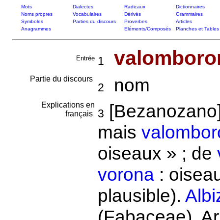
Mots
Dialectes
Radicaux
Dictionnaires
Noms propres
Vocabulaires
Dérivés
Grammaires
Symboles
Parties du discours
Proverbes
Articles
Anagrammes
Eléments/Composés
Planches et Tables
valomboro
Entrée
1
Partie du discours
nom
2
Explications en
[Bezanozano]
3
français
mais
valombor
oiseaux » ; de
vorona
: oiseau
plausible).
Albi
(Fabaceae). A