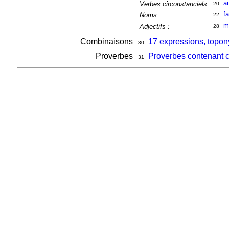
a
Verbes circonstanciels :
20
f
Noms :
22
m
Adjectifs :
28
Combinaisons
17 expressions, topon
30
Proverbes
Proverbes contenant 
31