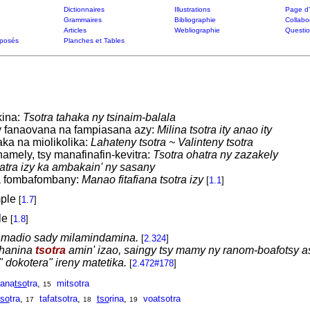
Dictionnaires
Illustrations
Page d'
Grammaires
Bibliographie
Collabo
Articles
Webliographie
Questi
posés
Planches et Tables
kina:
Tsotra tahaka ny tsinaim-balala
 fanaovana na fampiasana azy:
Milina tsotra ity anao ity
aka na miolikolika:
Lahateny tsotra ~ Valinteny tsotra
amely, tsy manafinafin-kevitra:
Tsotra ohatra ny zazakely
oatra izy ka ambakain' ny sasany
na fombafombany:
Manao fitafiana tsotra izy
[
1.1
]
mple
[
1.7
]
ile
[
1.8
]
 madio sady milamindamina.
[
2.324
]
 hanina
tsotra
amin' izao, saingy tsy mamy ny ranom-boafotsy a
" dokotera" ireny matetika.
[
2.472#178
]
ana
tso
tra
,
mitsotra
15
tso
tra
,
tafatsotra
,
tso
rina
,
voatsotra
17
18
19