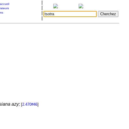
|
accueil
|
rateurs
|
ons
|
siana azy;
[
2.470#46
]