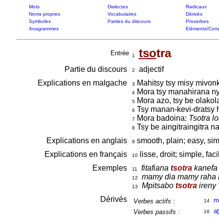
Mots
Dialectes
Radicaux
Noms propres
Vocabulaires
Dérivés
Symboles
Parties du discours
Proverbes
Anagrammes
Eléments/Com
tso
tra
Entrée
1
Partie du discours
adjectif
2
Explications en malgache
Mahitsy tsy misy mivon
3
Mora tsy manahirana ny
4
Mora azo, tsy be olakol
5
Tsy manan-kevi-dratsy h
6
Mora badoina:
Tsotra l
7
Tsy be aingitraingitra 
8
Explications en anglais
smooth, plain; easy, si
9
Explications en français
lisse, droit; simple, fac
10
Exemples
fitafiana
tsotra
kanefa
11
mamy dia mamy raha
12
Mpitsabo
tsotra
ireny 
13
Dérivés
m
Verbes actifs :
14
a
Verbes passifs :
16