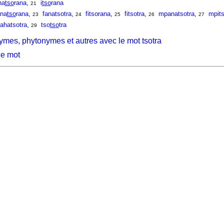
na
tso
rana
,
i
tso
rana
21
ana
tso
rana
,
fanatsotra
,
fitsorana
,
fitsotra
,
mpanatsotra
,
mpits
23
24
25
26
27
ahatsotra
,
tso
tso
tra
29
ymes, phytonymes et autres avec le mot tsotra
ce mot