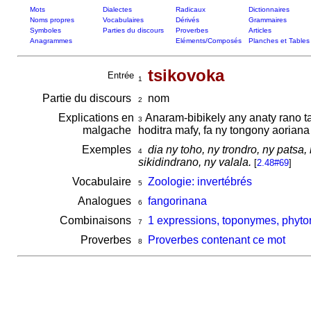
Mots
Dialectes
Radicaux
Dictionnaires
Noms propres
Vocabulaires
Dérivés
Grammaires
Symboles
Parties du discours
Proverbes
Articles
Anagrammes
Eléments/Composés
Planches et Tables
tsikovoka
Entrée
1
Partie du discours
nom
2
Explications en
Anaram-bibikely any anaty rano t
3
malgache
hoditra mafy, fa ny tongony aorian
Exemples
dia ny toho, ny trondro, ny patsa,
4
sikidindrano, ny valala.
[
2.48#69
]
Vocabulaire
Zoologie: invertébrés
5
Analogues
fangorinana
6
Combinaisons
1 expressions, toponymes, phyton
7
Proverbes
Proverbes contenant ce mot
8