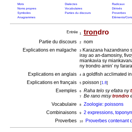
Mots
Dialectes
Radicaux
Noms propres
Vocabulaires
Dérivés
Symboles
Parties du discours
Proverbes
Anagrammes
Eléments/Com
tron
dro
Entrée
1
Partie du discours
nom
2
Explications en malgache
Karazana hazandrano so
3
iray ao an-damosiny, fiv
miankavia sy miankavana
ny trondro amin' ny farar
Explications en anglais
a goldfish acclimated 
4
Explications en français
poisson
[
1.8
]
5
Exemples
Raha telo sy efatra ny
6
Be rano misy
trondro
e
7
Vocabulaire
Zoologie: poissons
8
Combinaisons
2 expressions, toponym
9
Proverbes
Proverbes contenant 
10