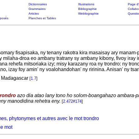
Dictionnaires
Illustrations
Page d'
Grammaires
Bibliographie
Collabo
Articles
Webliographie
Questi
posés
Planches et Tables
mary fisapisaka, ny tenany rakotra kira masaisay ary manam-
oy milaha-droa eo ambany tratrany sy ambany kibony, fivoy iray
na rehefa mitsoriaka izy; misy karazany roa ny trondro: ny tr
ano, izay foy amin' ny voalohandohan' ny ririnina. Anisan' ny ts
in Madagascar
[
1.7
]
trondro
azo dia atao lany tono ho solom-boangahazo ambara-p
ny manodidina rehetra eny.
[
2.472#174
]
es, phytonymes et autres avec le mot trondro
ce mot