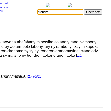
|
accueil
|
rateurs
|
ons
|
pitaovana ahafahany mihetsika ao anaty rano: vombony
 indray ao am-poto-kibony, ary ny rambony, izay mikapoka
ondron-dranomamy sy ny trondron-dranomasina; manatody
ara sy matsiro ny trondro; laokandrano, laoka
[
1.1
]
iandry masaka.
[
2.470#20
]