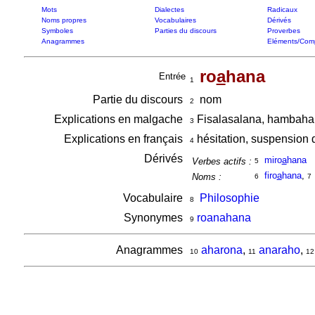
Mots
Dialectes
Radicaux
Noms propres
Vocabulaires
Dérivés
Symboles
Parties du discours
Proverbes
Anagrammes
Eléments/Com
ro
a
hana
Entrée
1
Partie du discours
nom
2
Explications en malgache
Fisalasalana, hambah
3
Explications en français
hésitation, suspension 
4
Dérivés
miro
a
hana
Verbes actifs :
5
firo
a
hana
,
Noms :
6
7
Vocabulaire
Philosophie
8
Synonymes
roanahana
9
Anagrammes
aharona
,
anaraho
,
10
11
12