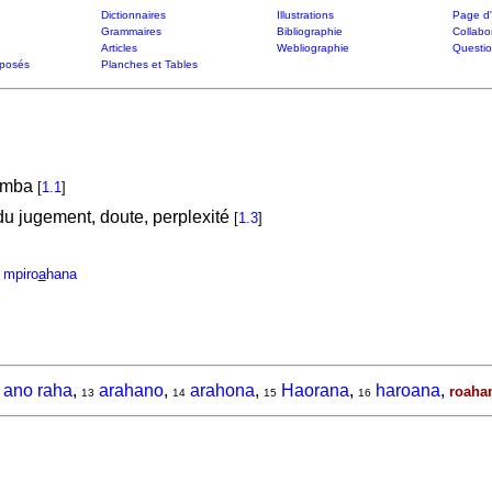
Dictionnaires
Illustrations
Page d'
Grammaires
Bibliographie
Collabo
Articles
Webliographie
Questi
posés
Planches et Tables
amba
[
1.1
]
du jugement, doute, perplexité
[
1.3
]
mpiro
a
hana
ano raha
,
arahano
,
arahona
,
Haorana
,
haroana
,
roaha
13
14
15
16