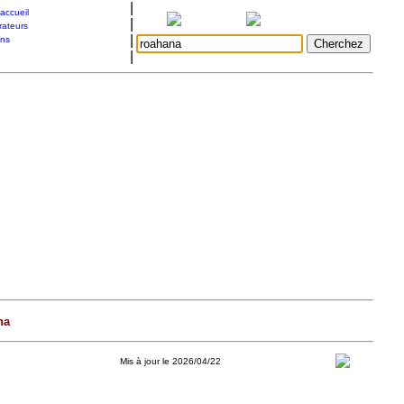
|
accueil
|
rateurs
|
ons
|
na
Mis à jour le 2026/04/22