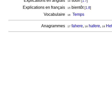
Explications en anglais
soon
[
1.7
]
14
Explications en français
bientôt
[
1.8
]
15
Vocabulaire
Temps
16
Anagrammes
fahere
,
hafere
,
Hef
17
18
19