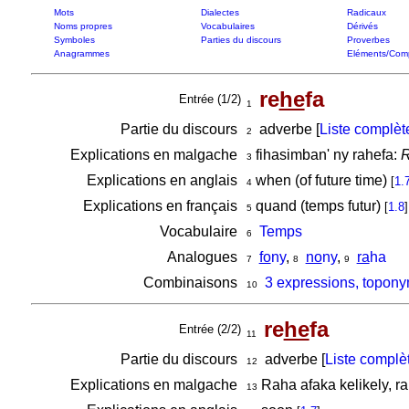
Mots
Dialectes
Radicaux
Noms propres
Vocabulaires
Dérivés
Symboles
Parties du discours
Proverbes
Anagrammes
Eléments/Com
re
he
fa
Entrée (1/2)
1
Partie du discours
adverbe [
Liste complèt
2
Explications en malgache
fihasimban' ny rahefa:
R
3
Explications en anglais
when (of future time)
[
1.
4
Explications en français
quand (temps futur)
[
1.8
]
5
Vocabulaire
Temps
6
Analogues
fo
ny
,
no
ny
,
ra
ha
7
8
9
Combinaisons
3 expressions, topony
10
re
he
fa
Entrée (2/2)
11
Partie du discours
adverbe [
Liste complè
12
Explications en malgache
Raha afaka kelikely, ra
13