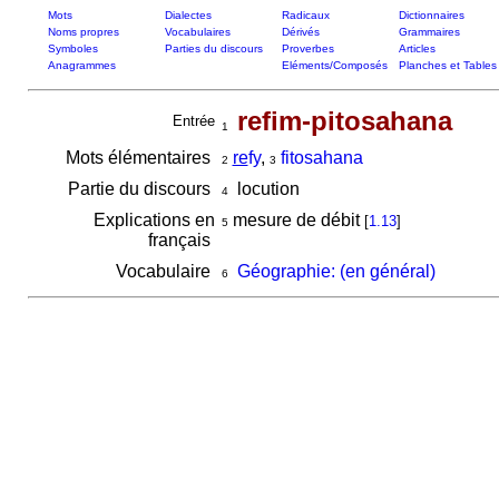
Mots
Dialectes
Radicaux
Dictionnaires
Noms propres
Vocabulaires
Dérivés
Grammaires
Symboles
Parties du discours
Proverbes
Articles
Anagrammes
Eléments/Composés
Planches et Tables
refim-pitosahana
Entrée
1
Mots élémentaires
re
fy
,
fitosahana
2
3
Partie du discours
locution
4
Explications en
mesure de débit
[
1.13
]
5
français
Vocabulaire
Géographie: (en général)
6