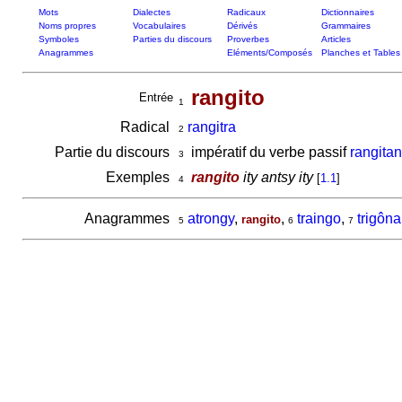
Mots
Dialectes
Radicaux
Dictionnaires
Noms propres
Vocabulaires
Dérivés
Grammaires
Symboles
Parties du discours
Proverbes
Articles
Anagrammes
Eléments/Composés
Planches et Tables
rangito
Entrée
1
Radical
rangitra
2
Partie du discours
impératif du verbe passif
rangita
3
Exemples
rangito
ity antsy ity
[
1.1
]
4
Anagrammes
atrongy
,
,
traingo
,
trigôna
rangito
5
6
7