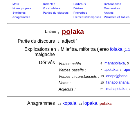
Mots
Dialectes
Radicaux
Dictionnaires
Noms propres
Vocabulaires
Dérivés
Grammaires
Symboles
Parties du discours
Proverbes
Articles
Anagrammes
Eléments/Composés
Planches et Tables
po
laka
Entrée
1
Partie du discours
adjectif
2
Explications en
Milefitra, miforitra (jereo
folaka
[
1.1
3
malgache
Dérivés
manapolaka
,
Verbes actifs :
4
5
apolaka
,
apo
Verbes passifs :
7
8
anapo
la
hana
,
Verbes circonstanciels :
13
fanapolahana
Noms :
15
mahapolaka
,
Adjectifs :
21
Anagrammes
kopala
,
lopaka
,
polaka
23
24