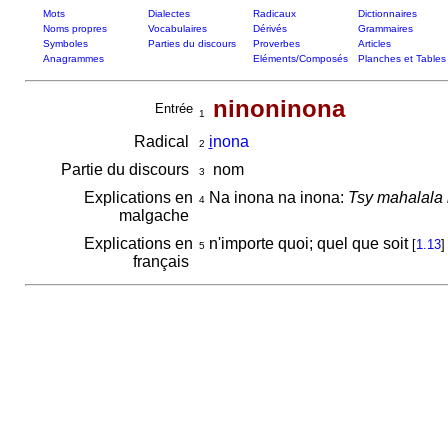
Mots
Dialectes
Radicaux
Dictionnaires
Noms propres
Vocabulaires
Dérivés
Grammaires
Symboles
Parties du discours
Proverbes
Articles
Anagrammes
Eléments/Composés
Planches et Tables
ninoninona
Entrée
1
Radical
i
nona
2
Partie du discours
nom
3
Explications en
Na inona na inona:
Tsy mahalala 
4
malgache
Explications en
n'importe quoi; quel que soit
[
1.13
]
5
français