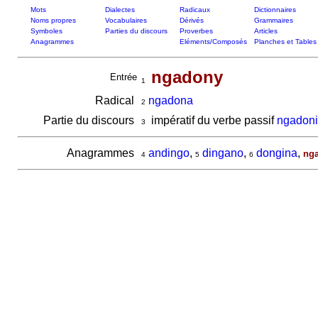
Mots
Dialectes
Radicaux
Dictionnaires
Noms propres
Vocabulaires
Dérivés
Grammaires
Symboles
Parties du discours
Proverbes
Articles
Anagrammes
Eléments/Composés
Planches et Tables
ngadony
Entrée
1
Radical
ngadona
2
Partie du discours
impératif du verbe passif
ngadon
3
Anagrammes
andingo
,
dingano
,
dongina
,
ng
4
5
6