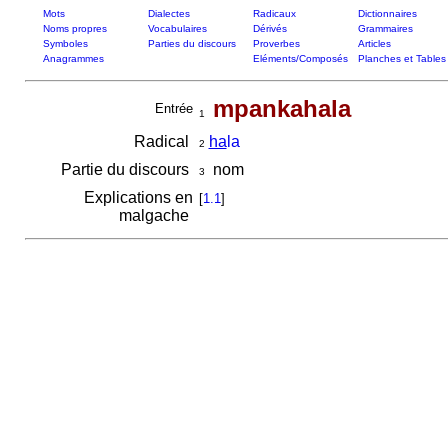
Mots
Dialectes
Radicaux
Dictionnaires
Noms propres
Vocabulaires
Dérivés
Grammaires
Symboles
Parties du discours
Proverbes
Articles
Anagrammes
Eléments/Composés
Planches et Tables
mpankahala
Entrée
1
Radical
ha
la
2
Partie du discours
nom
3
Explications en
[
1.1
]
malgache