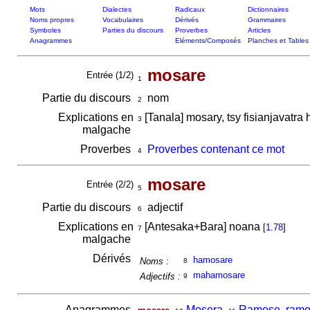
Mots
Dialectes
Radicaux
Dictionnaires
Noms propres
Vocabulaires
Dérivés
Grammaires
Symboles
Parties du discours
Proverbes
Articles
Anagrammes
Eléments/Composés
Planches et Tables
mosare
Entrée (1/2)
1
Partie du discours
nom
2
Explications en
[Tanala] mosary, tsy fisianjavatr
3
malgache
Proverbes
Proverbes contenant ce mot
4
mosare
Entrée (2/2)
5
Partie du discours
adjectif
6
Explications en
[Antesaka+Bara] noana
[
1.78
]
7
malgache
Dérivés
hamosare
Noms :
8
mahamosare
Adjectifs :
9
Anagrammes
,
Mosera
,
Ramose, ram