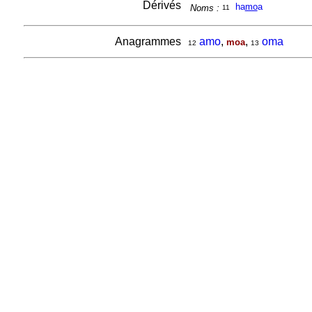
Dérivés
ha
mo
a
Noms :
11
Anagrammes
amo
,
,
oma
moa
12
13