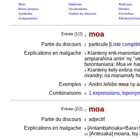
Mots
Dialectes
Radicaux
Noms propres
Vocabulaires
Dérivés
Symboles
Parties du discours
Proverbes
Anagrammes
Eléments/Com
moa
Entrée (1/2)
1
Partie du discours
particule [
Liste complè
2
Explications en malgache
Kianteny enti-manontan
3
ampiarahina amin' ny "ve
fanontaniana:
Moa ve ha
Kianteny kely entina man
4
miandry,
na manamafy hev
Exemples
Andro lehibe
moa
ny a
5
Combinaisons
1 expressions, topony
6
moa
Entrée (2/2)
7
Partie du discours
adjectif
8
Explications en malgache
[Antambahoaka+Bara+
9
[Antesaka] moana, tsy 
10