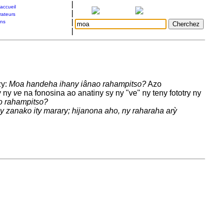
|
accueil
|
rateurs
|
ons
|
zy:
Moa handeha ihany iânao rahampitso?
Azo
y ny
ve
na fonosina ao anatiny sy ny "ve" ny teny fototry ny
o rahampitso?
zanako ity marary; hijanona aho, ny raharaha arỳ