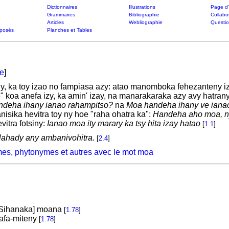
Dictionnaires
Illustrations
Page d'
Grammaires
Bibliographie
Collabo
Articles
Webliographie
Questi
posés
Planches et Tables
te
]
y, ka toy izao no fampiasa azy: atao manomboka fehezanteny i
" koa anefa izy, ka amin' izay, na manarakaraka azy avy hatran
ndeha ihany ianao rahampitso?
na
Moa handeha ihany ve iana
isika hevitra toy ny hoe "raha ohatra ka":
Handeha aho moa, ny 
itra fotsiny:
Ianao moa ity marary ka tsy hita izay hatao
[
1.1
]
lahady any ambanivohitra.
[
2.4
]
mes, phytonymes et autres avec le mot moa
Sihanaka] moana
[
1.78
]
afa-miteny
[
1.78
]