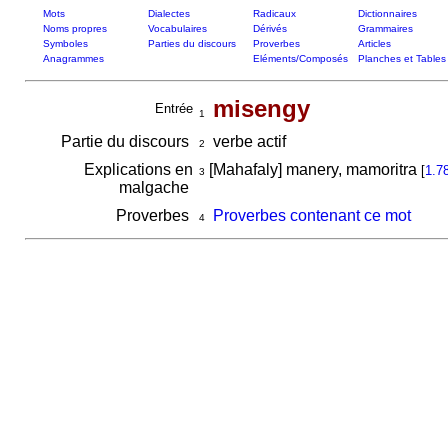
Mots
Dialectes
Radicaux
Dictionnaires
Noms propres
Vocabulaires
Dérivés
Grammaires
Symboles
Parties du discours
Proverbes
Articles
Anagrammes
Eléments/Composés
Planches et Tables
misengy
Entrée
1
Partie du discours
verbe actif
2
Explications en
[Mahafaly] manery, mamoritra
[
1.7
3
malgache
Proverbes
Proverbes contenant ce mot
4