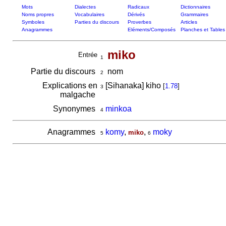
Mots
Dialectes
Radicaux
Dictionnaires
Noms propres
Vocabulaires
Dérivés
Grammaires
Symboles
Parties du discours
Proverbes
Articles
Anagrammes
Eléments/Composés
Planches et Tables
miko
Entrée
1
Partie du discours
nom
2
Explications en
[Sihanaka] kiho
[
1.78
]
3
malgache
Synonymes
minkoa
4
Anagrammes
komy
,
,
moky
miko
5
6