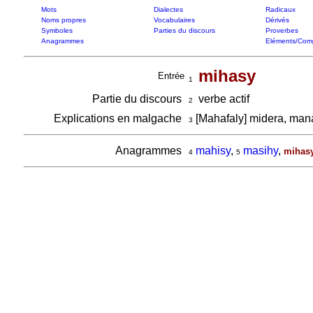
Mots
Dialectes
Radicaux
Noms propres
Vocabulaires
Dérivés
Symboles
Parties du discours
Proverbes
Anagrammes
Eléments/Com
mihasy
Entrée
1
Partie du discours
verbe actif
2
Explications en malgache
[Mahafaly] midera, man
3
Anagrammes
mahisy
,
masihy
,
mihas
4
5