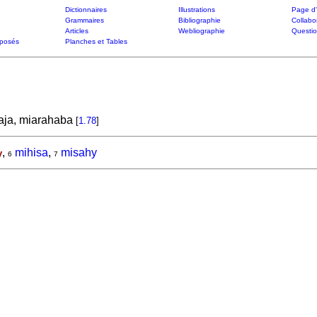
Dictionnaires
Illustrations
Page d'
Grammaires
Bibliographie
Collabo
Articles
Webliographie
Questi
posés
Planches et Tables
aja, miarahaba
[
1.78
]
,
mihisa
,
misahy
y
6
7