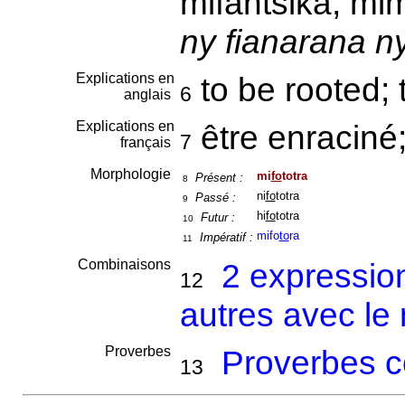
mifantsika, m
ny fianarana n
Explications en
to be rooted;
6
anglais
Explications en
être enraciné
7
français
Morphologie
mi
fo
totra
Présent :
8
ni
fo
totra
Passé :
9
hi
fo
totra
Futur :
10
mifo
to
ra
Impératif :
11
Combinaisons
2 expressio
12
autres avec le 
Proverbes
Proverbes c
13