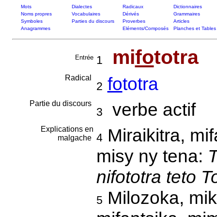
Mots
Dialectes
Radicaux
Dictionnaires
Noms propres
Vocabulaires
Dérivés
Grammaires
Symboles
Parties du discours
Proverbes
Articles
Anagrammes
Eléments/Composés
Planches et Tables
mi
fo
totra
Entrée
1
Radical
fo
totra
2
Partie du discours
verbe actif
3
Explications en
Miraikitra, mi
4
malgache
misy ny tena:
T
nifototra teto 
Milozoka, mike
5