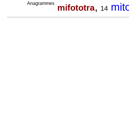
Anagrammes
,
mit
mifototra
14