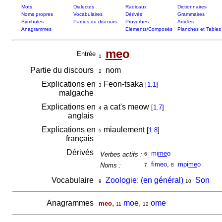
Mots
Dialectes
Radicaux
Dictionnaires
Noms propres
Vocabulaires
Dérivés
Grammaires
Symboles
Parties du discours
Proverbes
Articles
Anagrammes
Eléments/Composés
Planches et Tables
me
o
Entrée
1
Partie du discours
nom
2
Explications en
Feon-tsaka
[
1.1
]
3
malgache
Explications en
a cat's meow
[
1.7
]
4
anglais
Explications en
miaulement
[
1.8
]
5
français
Dérivés
mi
me
o
Verbes actifs :
6
fimeo
,
mpi
me
o
Noms :
7
8
Vocabulaire
Zoologie: (en général)
Son
9
10
Anagrammes
,
moe
,
ome
meo
11
12