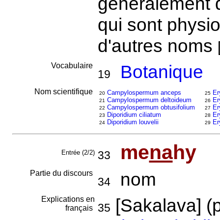
généralement d
qui sont physio
d'autres noms
Vocabulaire
Botanique
19
Nom scientifique
Campylospermum anceps
Er
20
25
Campylospermum deltoideum
Er
21
26
Campylospermum obtusifolium
Er
22
27
Diporidium ciliatum
Er
23
28
Diporidium louvelii
Er
24
29
me
na
hy
Entrée (2/2)
33
Partie du discours
nom
34
Explications en
[Sakalava] (
35
français