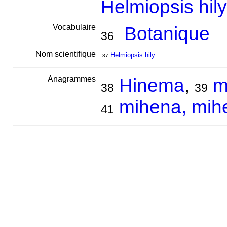
Helmiopsis hily
Vocabulaire
Botanique
36
Nom scientifique
Helmiopsis hily
37
Anagrammes
Hinema
,
m
38
39
mihena, mih
41