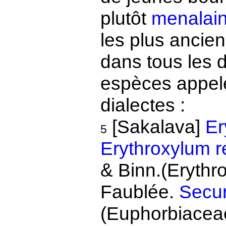
plutôt
menalai
les plus ancie
dans tous les d
espèces appe
dialectes :
[Sakalava]
Er
5
Erythroxylum 
& Binn.(Erythr
Faublée.
Secur
(Euphorbiacea