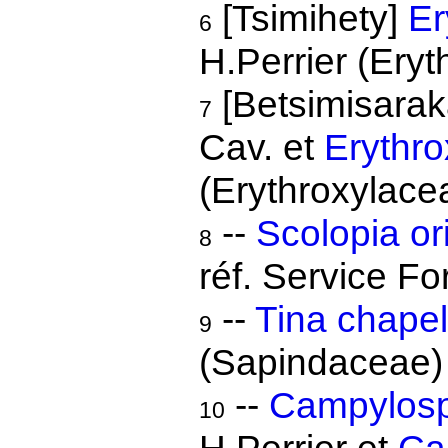
[Tsimihety]
Er
6
H.Perrier (Ery
[Betsimisarak
7
Cav. et
Erythr
(Erythroxylace
--
Scolopia ori
8
réf. Service Fo
--
Tina chapel
9
(Sapindaceae)
--
Campylos
10