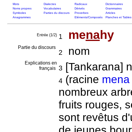
Mots
Dialectes
Radicaux
Dictionnaires
Noms propres
Vocabulaires
Dérivés
Grammaires
Symboles
Parties du discours
Proverbes
Articles
Anagrammes
Eléments/Composés
Planches et Tables
me
na
hy
Entrée (1/2)
1
Partie du discours
nom
2
Explications en
[Tankarana] n
3
français
(racine
mena
4
nombreux arbre
fruits rouges, 
sont revêtus d
de jeunes bour