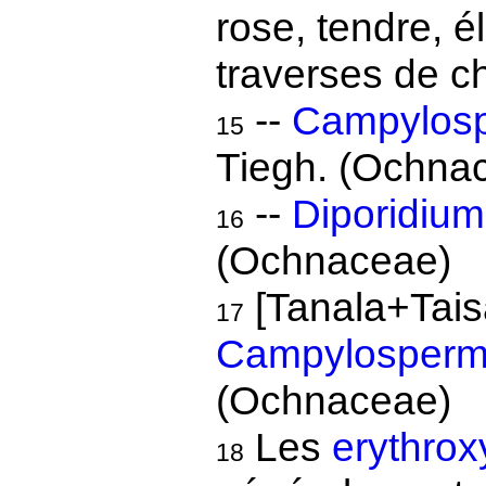
rose, tendre, é
traverses de c
--
Campylosp
15
Tiegh. (Ochna
--
Diporidium 
16
(Ochnaceae)
[Tanala+Tais
17
Campylospermu
(Ochnaceae)
Les
erythro
18