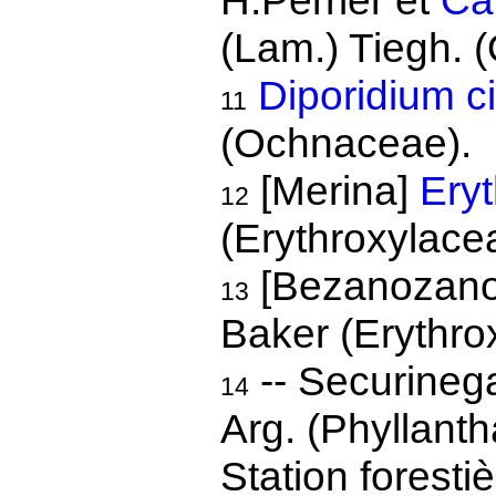
H.Perrier et
Ca
(Lam.) Tiegh. 
Diporidium ci
11
(Ochnaceae).
[Merina]
Ery
12
(Erythroxylace
[Bezanozano
13
Baker (Erythro
-- Securinega 
14
Arg. (Phyllant
Station foresti