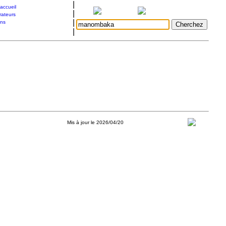
|
accueil
|
rateurs
|
ons
|
Mis à jour le 2026/04/20