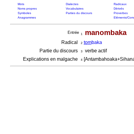
Mots
Dialectes
Radicaux
Noms propres
Vocabulaires
Dérivés
Symboles
Parties du discours
Proverbes
Anagrammes
Eléments/Com
manombaka
Entrée
1
Radical
tom
baka
2
Partie du discours
verbe actif
3
Explications en malgache
[Antambahoaka+Sihan
4