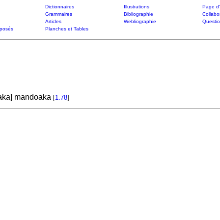
Dictionnaires
Illustrations
Page d'
Grammaires
Bibliographie
Collabo
Articles
Webliographie
Questi
posés
Planches et Tables
aka] mandoaka
[
1.78
]