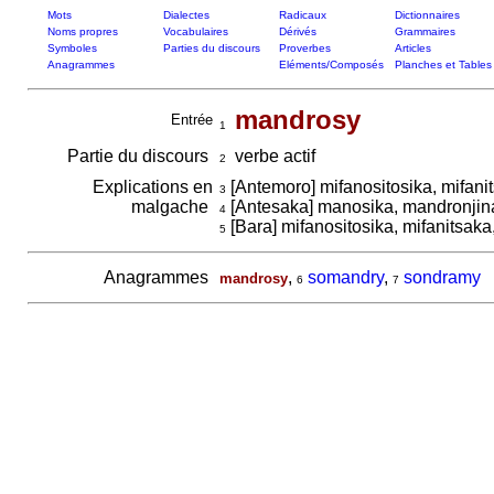
Mots
Dialectes
Radicaux
Dictionnaires
Noms propres
Vocabulaires
Dérivés
Grammaires
Symboles
Parties du discours
Proverbes
Articles
Anagrammes
Eléments/Composés
Planches et Tables
mandrosy
Entrée
1
Partie du discours
verbe actif
2
Explications en
[Antemoro] mifanositosika, mifani
3
malgache
[Antesaka] manosika, mandronji
4
[Bara] mifanositosika, mifanitsak
5
Anagrammes
,
somandry
,
sondramy
mandrosy
6
7