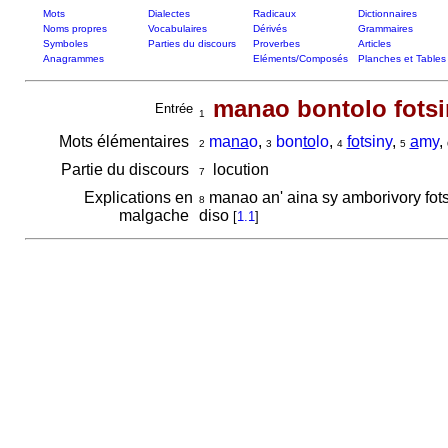
Mots
Dialectes
Radicaux
Dictionnaires
Noms propres
Vocabulaires
Dérivés
Grammaires
Symboles
Parties du discours
Proverbes
Articles
Anagrammes
Eléments/Composés
Planches et Tables
manao bontolo fotsi
Entrée
1
Mots élémentaires
ma
na
o
,
bon
to
lo
,
fo
tsiny
,
a
my
,
2
3
4
5
Partie du discours
locution
7
Explications en
manao an' aina sy amborivory fotsi
8
malgache
diso
[
1.1
]