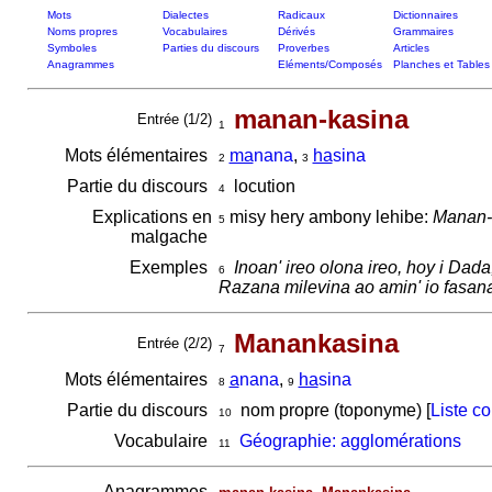
Mots
Dialectes
Radicaux
Dictionnaires
Noms propres
Vocabulaires
Dérivés
Grammaires
Symboles
Parties du discours
Proverbes
Articles
Anagrammes
Eléments/Composés
Planches et Tables
manan-kasina
Entrée (1/2)
1
Mots élémentaires
ma
nana
,
ha
sina
2
3
Partie du discours
locution
4
Explications en
misy hery ambony lehibe:
Manan-
5
malgache
Exemples
Inoan' ireo olona ireo, hoy i Dad
6
Razana milevina ao amin' io fasan
Manankasina
Entrée (2/2)
7
Mots élémentaires
a
nana
,
ha
sina
8
9
Partie du discours
nom propre (toponyme) [
Liste c
10
Vocabulaire
Géographie: agglomérations
11
Anagrammes