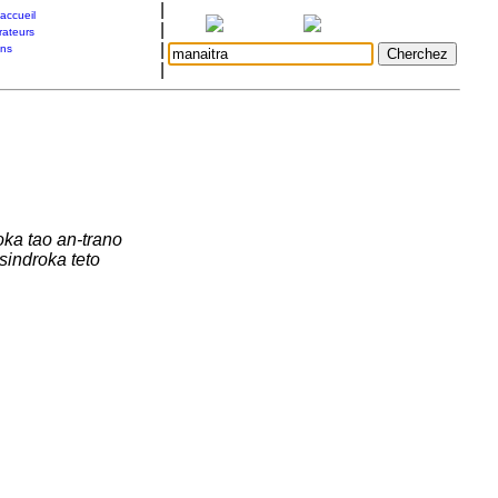
|
accueil
|
rateurs
|
ons
|
oka tao an-trano
tsindroka teto