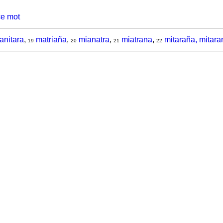
ce mot
anitara
,
matriaña
,
mianatra
,
miatrana
,
mitaraña, mitara
19
20
21
22