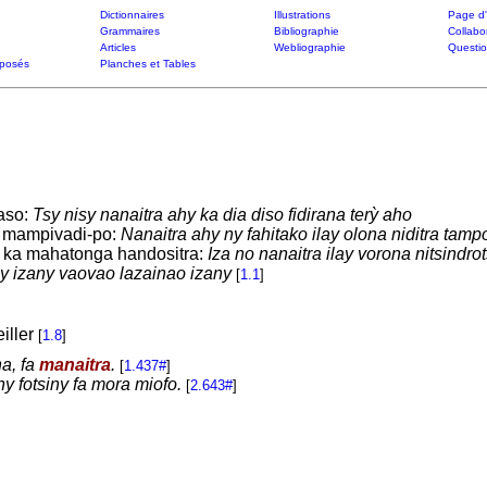
Dictionnaires
Illustrations
Page d'
Grammaires
Bibliographie
Collabo
Articles
Webliographie
Questi
posés
Planches et Tables
aso:
Tsy nisy nanaitra ahy ka dia diso fidirana terỳ aho
 mampivadi-po:
Nanaitra ahy ny fahitako ilay olona niditra tamp
ka mahatonga handositra:
Iza no nanaitra ilay vorona nitsindro
y izany vaovao lazainao izany
[
1.1
]
iller
[
1.8
]
a, fa
manaitra
.
[
1.437#
]
 fotsiny fa mora miofo.
[
2.643#
]