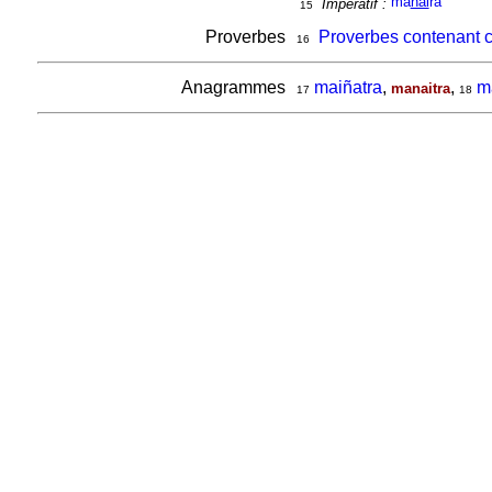
ma
nai
ra
Impératif :
15
Proverbes
Proverbes contenant 
16
Anagrammes
maiñatra
,
,
m
manaitra
17
18