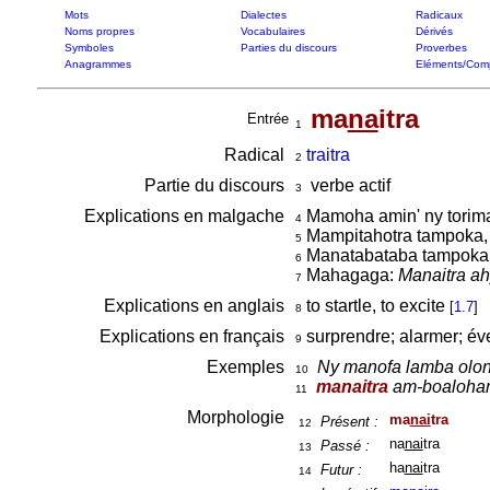
Mots
Dialectes
Radicaux
Noms propres
Vocabulaires
Dérivés
Symboles
Parties du discours
Proverbes
Anagrammes
Eléments/Com
ma
na
itra
Entrée
1
Radical
traitra
2
Partie du discours
verbe actif
3
Explications en malgache
Mamoha amin' ny torim
4
Mampitahotra tampoka,
5
Manatabataba tampoka 
6
Mahagaga:
Manaitra ah
7
Explications en anglais
to startle, to excite
[
1.7
]
8
Explications en français
surprendre; alarmer; éve
9
Exemples
Ny manofa lamba olon
10
manaitra
am-boalohany
11
Morphologie
ma
nai
tra
Présent :
12
na
nai
tra
Passé :
13
ha
nai
tra
Futur :
14