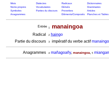
Mots
Dialectes
Radicaux
Dictionnaires
Noms propres
Vocabulaires
Dérivés
Grammaires
Symboles
Parties du discours
Proverbes
Articles
Anagrammes
Eléments/Composés
Planches et Tables
manaingoa
Entrée
1
Radical
hain
go
2
Partie du discours
impératif du verbe actif
manaingo
3
Anagrammes
mañagoañy
,
,
mianga
manaingoa
4
5