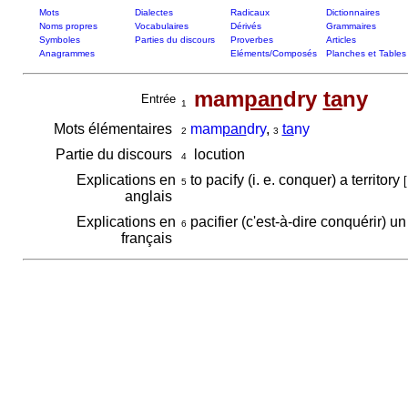
Mots
Dialectes
Radicaux
Dictionnaires
Noms propres
Vocabulaires
Dérivés
Grammaires
Symboles
Parties du discours
Proverbes
Articles
Anagrammes
Eléments/Composés
Planches et Tables
mam
pan
dry
ta
ny
Entrée
1
Mots élémentaires
mam
pan
dry
,
ta
ny
2
3
Partie du discours
locution
4
Explications en
to pacify (i. e. conquer) a territory
[
5
anglais
Explications en
pacifier (c'est-à-dire conquérir) un 
6
français