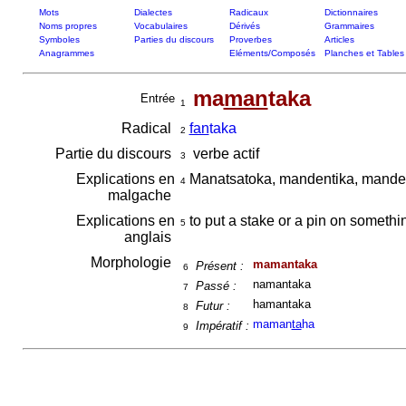
Mots
Dialectes
Radicaux
Dictionnaires
Noms propres
Vocabulaires
Dérivés
Grammaires
Symboles
Parties du discours
Proverbes
Articles
Anagrammes
Eléments/Composés
Planches et Tables
ma
man
taka
Entrée
1
Radical
fan
taka
2
Partie du discours
verbe actif
3
Explications en
Manatsatoka, mandentika, mandet
4
malgache
Explications en
to put a stake or a pin on something
5
anglais
Morphologie
mamantaka
Présent :
6
namantaka
Passé :
7
hamantaka
Futur :
8
maman
ta
ha
Impératif :
9