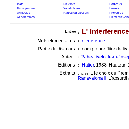
Mots
Dialectes
Radicaux
Noms propres
Vocabulaires
Dérivés
Symboles
Parties du discours
Proverbes
Anagrammes
Eléments/Com
L' Interférence
Entrée
1
Mots élémentaires
interférence
2
Partie du discours
nom propre (titre de livr
3
Auteur
Rabearivelo Jean-Jose
4
Editions
Hatier
. 1988. Hauteur:
5
Extraits
... le choix du Premi
6
p. 93
Ranavalona III
.
L'absurdit