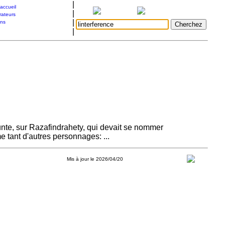
|
accueil
|
rateurs
|
ons
|
unte, sur Razafindrahety, qui devait se nommer
e tant d'autres personnages: ...
Mis à jour le 2026/04/20