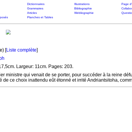
Dictionnaires
Illustrations
Page d'
Grammaires
Bibliographie
Collabo
Articles
Webliographie
Questi
posés
Planches et Tables
e) [
Liste complète
]
ph
 17,5cm. Largeur: 11cm. Pages: 203.
er ministre qui venait de se porter,
pour succéder à la reine déf
é de ce choix inattendu eût étonné et irrité Andriantsitoha, comm