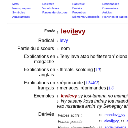
Mots
Dialectes
Radicaux
Dictionnaires
Noms propres
Vocabulaires
Dérivés
Grammaires
Symboles
Parties du discours
Proverbes
Articles
Anagrammes
Eléments/Composés
Planches et Tables
levi
le
vy
Entrée
1
Radical
levy
2
Partie du discours
nom
3
Explications en
Teny lava atao ho fitezeran' olon
4
malgache
Explications en
threats, scolding
[
1.7
]
5
anglais
Explications en
réprimande
[
1.3#403
]
6
français
menaces, réprimandes
[
1.8
]
7
Exemples
levilevy
sy tosi-tanana no mampi
8
Ny sasany kosa indray toa mian
9
vao misaraka amin' ny Senegaly a
Dérivés
mandevi
le
vy
Verbes actifs :
10
alevi
le
vy
,
Verbes passifs :
11
12
andevile
ve
na
Verbes circonstanciels :
15