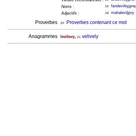
fandevile
ve
na
Noms :
16
mahalevi
le
vy
Adjectifs :
19
Proverbes
Proverbes contenant ce mot
20
Anagrammes
,
velively
levilevy
21