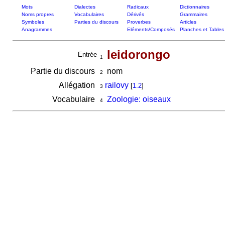
Mots
Dialectes
Radicaux
Dictionnaires
Noms propres
Vocabulaires
Dérivés
Grammaires
Symboles
Parties du discours
Proverbes
Articles
Anagrammes
Eléments/Composés
Planches et Tables
leidorongo
Entrée
1
Partie du discours
nom
2
Allégation
railovy
[
1.2
]
3
Vocabulaire
Zoologie: oiseaux
4