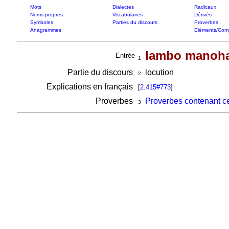
Mots
Dialectes
Radicaux
Noms propres
Vocabulaires
Dérivés
Symboles
Parties du discours
Proverbes
Anagrammes
Eléments/Com
lambo manoha
Entrée
1
Partie du discours
locution
2
Explications en français
[
2.415#773
]
Proverbes
Proverbes contenant c
3