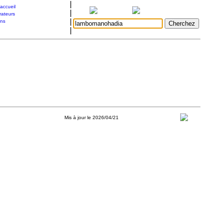
|
accueil
|
rateurs
|
ons
|
Mis à jour le 2026/04/21