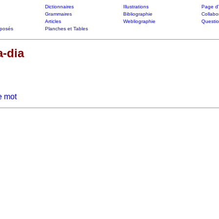
Dictionnaires
Illustrations
Page d'
Grammaires
Bibliographie
Collabo
Articles
Webliographie
Questi
posés
Planches et Tables
-dia
e mot