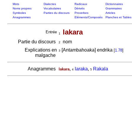
Mots
Dialectes
Radicaux
Dictionnaires
Noms propres
Vocabulaires
Dérivés
Grammaires
Symboles
Parties du discours
Proverbes
Articles
Anagrammes
Eléments/Composés
Planches et Tables
lakara
Entrée
1
Partie du discours
nom
2
Explications en
[Antambahoaka] endrika
[
1.78
]
3
malgache
Anagrammes
,
laraka
,
Rakala
lakara
4
5