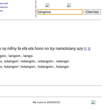
|
accueil
|
rateurs
|
ons
|
 ny nifiny fa efa ela hono no tsy namotsiany azy
[
1.1
]
goin-, laingoim-, laingoi-
, nolaingoin', nolaingoin-, nolaingoim-, nolaingoi-
, holaingoin', holaingoin-, holaingoim-, holaingoi-
Mis à jour le 2026/04/22