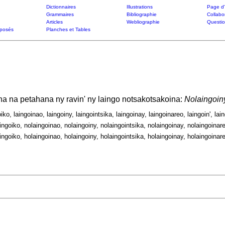
Dictionnaires
Illustrations
Page d'
Grammaires
Bibliographie
Collabo
Articles
Webliographie
Questi
posés
Planches et Tables
ana na petahana ny ravin' ny laingo notsakotsakoina:
Nolaingoiny
oiko, laingoinao, laingoiny, laingointsika, laingoinay, laingoinareo, laingoin', lain
ingoiko, nolaingoinao, nolaingoiny, nolaingointsika, nolaingoinay, nolaingoinareo
ingoiko, holaingoinao, holaingoiny, holaingointsika, holaingoinay, holaingoinareo