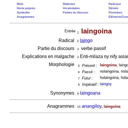
Mots
Dialectes
Radicaux
Noms propres
Vocabulaires
Dérivés
Symboles
Parties du discours
Proverbes
Anagrammes
Eléments/Com
laingoina
Entrée
1
Radical
lain
go
2
Partie du discours
verbe passif
3
Explications en malgache
Enti-milaza ny nify asi
4
Morphologie
laingoina
, laing
Présent :
5
nolaingoina, nola
Passé :
6
holaingoina, hola
Futur :
7
laingoy
Impératif :
8
Synonymes
laingoana
9
Anagrammes
anangiloy
,
laingoina
10