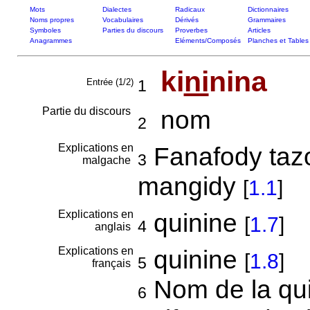
Mots
Dialectes
Radicaux
Dictionnaires
Noms propres
Vocabulaires
Dérivés
Grammaires
Symboles
Parties du discours
Proverbes
Articles
Anagrammes
Eléments/Composés
Planches et Tables
ki
ni
nina
Entrée (1/2)
1
Partie du discours
nom
2
Explications en
Fanafody tazo 
3
malgache
mangidy
[
1.1
]
Explications en
quinine
[
1.7
]
4
anglais
Explications en
quinine
[
1.8
]
5
français
Nom de la qui
6