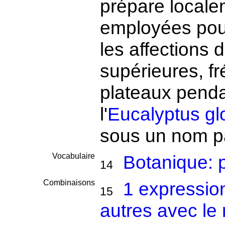
prépare locale
employées pour
les affections 
supérieures, fr
plateaux pendan
l'
Eucalyptus gl
sous un nom par
Vocabulaire
Botanique: 
14
Combinaisons
1 expressio
15
autres avec le 