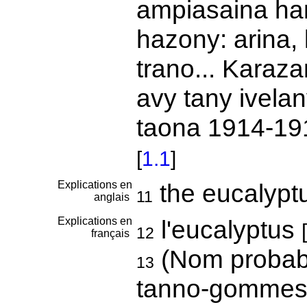
ampiasaina ha
hazony: arina,
trano... Karaz
avy tany ivela
taona 1914-191
[
1.1
]
Explications en
the eucalypt
11
anglais
Explications en
l'eucalyptus
[
12
français
(Nom probabl
13
tanno-gommes