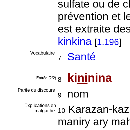
sulfate ou de c
prévention et l
est extraite de
kinkina
[
1.196
]
Vocabulaire
Santé
7
ki
ni
nina
Entrée (2/2)
8
Partie du discours
nom
9
Explications en
Karazan-kazo
10
malgache
maniry ary ma