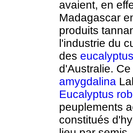
avaient, en effe
Madagascar en 
produits tanna
l'industrie du 
des
eucalyptu
d'Australie. Ce
amygdalina
Lab
Eucalyptus rob
peuplements ac
constitués d'hy
lieu par semis.