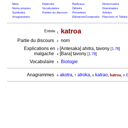
Mots
Dialectes
Radicaux
Dictionnaires
Noms propres
Vocabulaires
Dérivés
Grammaires
Symboles
Parties du discours
Proverbes
Articles
Anagrammes
Eléments/Composés
Planches et Tables
katroa
Entrée
1
Partie du discours
nom
2
Explications en
[Antesaka] ahitra, tavony
[
1.78
]
3
malgache
[Bara] tavony
[
1.78
]
4
Vocabulaire
Biologie
5
Anagrammes
akotra
,
atroka
,
katrao
,
,
o
katroa
6
7
8
9