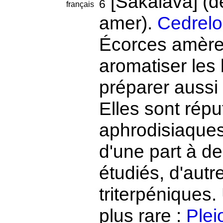
[Sakalava] (
6
français
amer).
Cedrelo
Écorces amères
aromatiser les 
préparer aussi
Elles sont répu
aphrodisiaques
d'une part à d
étudiés, d'autr
triterpéniques
plus rare :
Plei