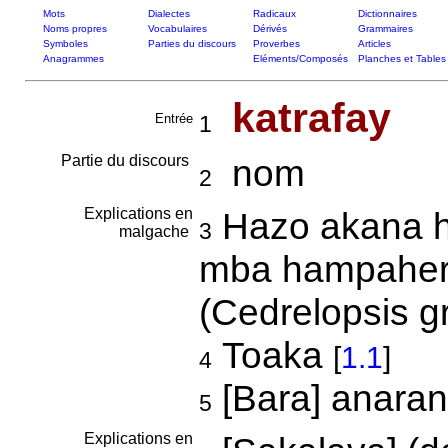
Mots
Dialectes
Radicaux
Dictionnaires
Noms propres
Vocabulaires
Dérivés
Grammaires
Symboles
Parties du discours
Proverbes
Articles
Anagrammes
Eléments/Composés
Planches et Tables
katrafay
Entrée
1
Partie du discours
nom
2
Explications en
Hazo akana ho
3
malgache
mba hampahery 
(Cedrelopsis g
Toaka
[
1.1
]
4
[Bara] anara
5
Explications en