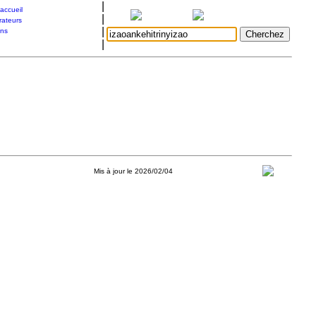
|
accueil
|
rateurs
|
ons
|
Mis à jour le 2026/02/04