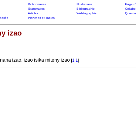
Dictionnaires
Illustrations
Page d'
Grammaires
Bibliographie
Collabo
Articles
Webliographie
Questi
posés
Planches et Tables
ny izao
nana izao, izao isika miteny izao
[
1.1
]