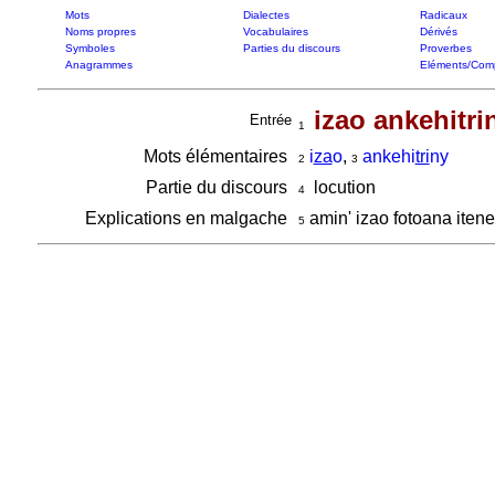
Mots
Dialectes
Radicaux
Noms propres
Vocabulaires
Dérivés
Symboles
Parties du discours
Proverbes
Anagrammes
Eléments/Com
izao ankehitri
Entrée
1
Mots élémentaires
i
za
o
,
ankehi
tri
ny
2
3
Partie du discours
locution
4
Explications en malgache
amin' izao fotoana itene
5