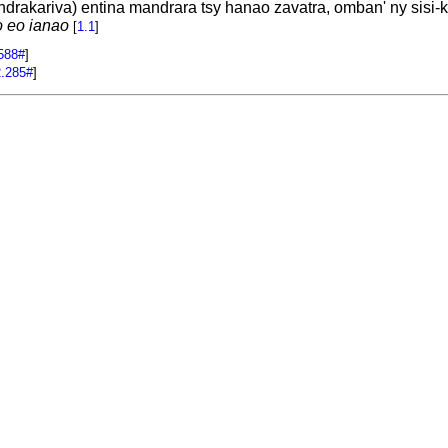
ndrakariva) entina mandrara tsy hanao zavatra, omban' ny sisi-
o eo ianao
[
1.1
]
588#
]
2.285#
]