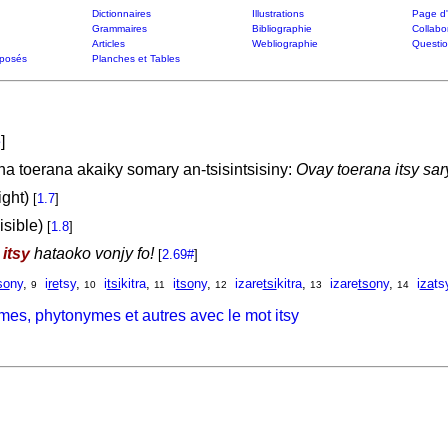
Dictionnaires
Illustrations
Page d'
Grammaires
Bibliographie
Collabo
Articles
Webliographie
Questi
posés
Planches et Tables
e
]
a toerana akaiky somary an-tsisintsisiny:
Ovay toerana itsy sary
ight)
[
1.7
]
visible)
[
1.8
]
y
itsy
hataoko vonjy fo!
[
2.69#
]
so
ny
,
i
re
tsy
,
i
tsi
kitra
,
i
tso
ny
,
izare
tsi
kitra
,
izare
tso
ny
,
i
za
ts
9
10
11
12
13
14
mes, phytonymes et autres avec le mot itsy