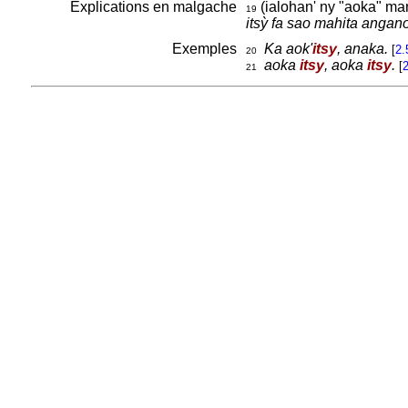
Explications en malgache
(ialohan' ny "aoka" ma
19
itsỳ fa sao mahita angan
Exemples
Ka aok'
itsy
, anaka.
[
2.
20
aoka
itsy
, aoka
itsy
.
[
21