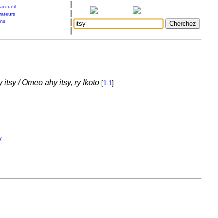
|
accueil
|
rateurs
|
ons
|
 itsy / Omeo ahy itsy, ry Ikoto
[
1.1
]
y