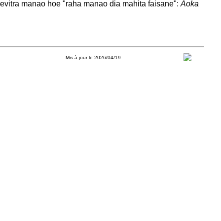
kevitra manao hoe "raha manao dia mahita faisane":
Aoka
Mis à jour le 2026/04/19