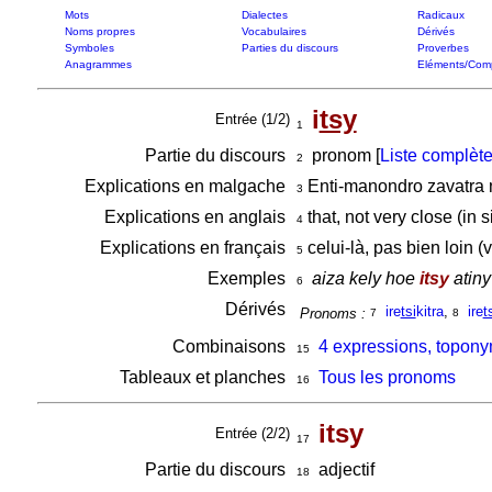
Mots
Dialectes
Radicaux
Noms propres
Vocabulaires
Dérivés
Symboles
Parties du discours
Proverbes
Anagrammes
Eléments/Com
i
tsy
Entrée (1/2)
1
Partie du discours
pronom [
Liste complèt
2
Explications en malgache
Enti-manondro zavatra n
3
Explications en anglais
that, not very close (in s
4
Explications en français
celui-là, pas bien loin (
5
Exemples
aiza kely hoe
itsy
atin
6
Dérivés
ire
tsi
kitra
,
ire
t
Pronoms :
7
8
Combinaisons
4 expressions, topony
15
Tableaux et planches
Tous les pronoms
16
itsy
Entrée (2/2)
17
Partie du discours
adjectif
18