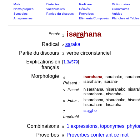
Mots
Dialectes
Radicaux
Dictionnaires
Noms propres
Vocabulaires
Dérivés
Grammaires
Symboles
Parties du discours
Proverbes
Articles
Anagrammes
Eléments/Composés
Planches et Tables
isa
ra
hana
Entrée
1
Radical
sa
raka
2
Partie du discours
verbe circonstanciel
3
Explications en
[
1.3#579
]
français
Morphologie
isarahana
, isarahako, isarahan
4
isaraham-, isaraha-
Présent :
nisarahana, nisarahako, nisarah
Passé :
5
nisaraham-, nisaraha-
hisarahana, hisarahako, hisarah
Futur :
6
hisaraham-, hisaraha-
isa
ra
ho
7
Impératif :
Combinaisons
1 expressions, toponymes, phyto
8
Proverbes
Proverbes contenant ce mot
9