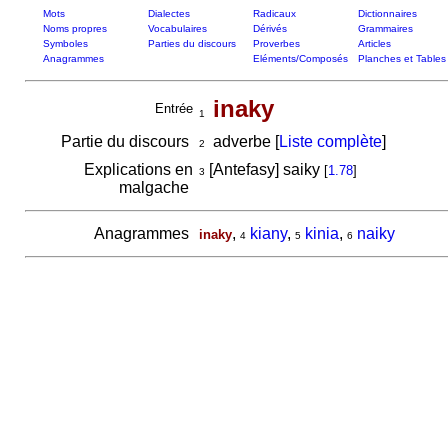
Mots
Dialectes
Radicaux
Dictionnaires
Noms propres
Vocabulaires
Dérivés
Grammaires
Symboles
Parties du discours
Proverbes
Articles
Anagrammes
Eléments/Composés
Planches et Tables
inaky
Entrée
1
Partie du discours
adverbe [
Liste complète
]
2
Explications en
[Antefasy] saiky
[
1.78
]
3
malgache
Anagrammes
,
kiany
,
kinia
,
naiky
inaky
4
5
6