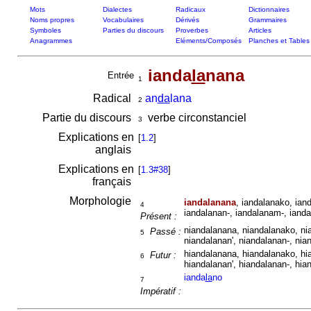
Mots
Dialectes
Radicaux
Dictionnaires
Noms propres
Vocabulaires
Dérivés
Grammaires
Symboles
Parties du discours
Proverbes
Articles
Anagrammes
Eléments/Composés
Planches et Tables
ianda
la
nana
Entrée
1
Radical
an
da
lana
2
Partie du discours
verbe circonstanciel
3
Explications en
[
1.2
]
anglais
Explications en
[
1.3#38
]
français
Morphologie
iandalanana
, iandalanako, ian
4
iandalanan-, iandalanam-, ianda
Présent :
niandalanana, niandalanako, ni
Passé :
5
niandalanan', niandalanan-, nia
hiandalanana, hiandalanako, hi
Futur :
6
hiandalanan', hiandalanan-, hia
ianda
la
no
7
Impératif :