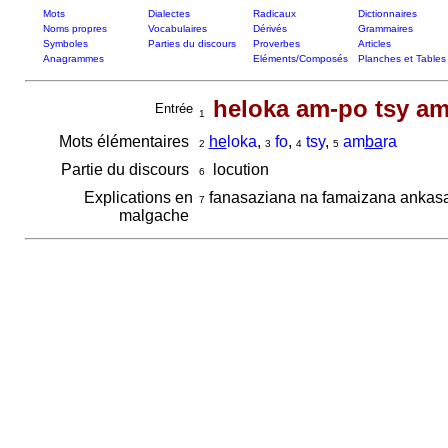
Mots
Dialectes
Radicaux
Dictionnaires
Noms propres
Vocabulaires
Dérivés
Grammaires
Symboles
Parties du discours
Proverbes
Articles
Anagrammes
Eléments/Composés
Planches et Tables
heloka am-po tsy a
Entrée
1
Mots élémentaires
he
loka
,
fo
,
tsy
,
am
ba
ra
2
3
4
5
Partie du discours
locution
6
Explications en
fanasaziana na famaizana ankasa
7
malgache