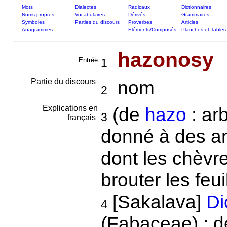
Mots
Dialectes
Radicaux
Dictionnaires
Noms propres
Vocabulaires
Dérivés
Grammaires
Symboles
Parties du discours
Proverbes
Articles
Anagrammes
Eléments/Composés
Planches et Tables
hazonosy
Entrée
1
Partie du discours
nom
2
Explications en
(de
hazo
: ar
3
français
donné à des ar
dont les chèvr
brouter les feui
[Sakalava]
Di
4
(Fabaceae) ; d