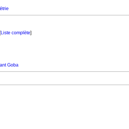
trie
[
Liste complète
]
itant Goba