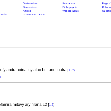
Dictionnaires
Illustrations
Page d'
Grammaires
Bibliographie
Collabo
Articles
Webliographie
Questi
posés
Planches et Tables
ofy andrahoina tsy atao be rano loatra
[
1.78
]
n
famira mitovy ary rirana 12
[
1.1
]