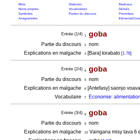
Mots
Dialectes
Radicaux
Noms propres
Vocabulaires
Dérivés
Symboles
Parties du discours
Proverbes
Anagrammes
Eléments/Com
goba
Entrée (1/4)
1
Partie du discours
nom
2
Explications en malgache
[Bara] torabato
[
1.78
]
3
goba
Entrée (2/4)
4
Partie du discours
nom
5
Explications en malgache
[Antefasy] saonjo voava
6
Vocabulaire
Economie: alimentatio
7
goba
Entrée (3/4)
8
Partie du discours
nom
9
Explications en malgache
Vaingana misy tava 6 e
10