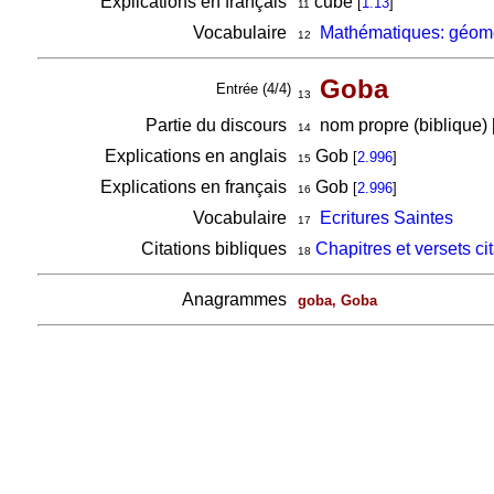
Explications en français
cube
[
1.13
]
11
Vocabulaire
Mathématiques: géomé
12
Goba
Entrée (4/4)
13
Partie du discours
nom propre (biblique) 
14
Explications en anglais
Gob
[
2.996
]
15
Explications en français
Gob
[
2.996
]
16
Vocabulaire
Ecritures Saintes
17
Citations bibliques
Chapitres et versets c
18
Anagrammes
goba, Goba