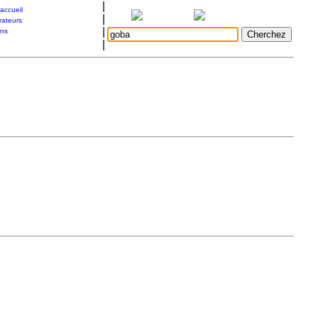
|
accueil
|
rateurs
|
ons
|