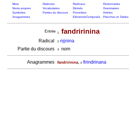
Mots
Dialectes
Radicaux
Dictionnaires
Noms propres
Vocabulaires
Dérivés
Grammaires
Symboles
Parties du discours
Proverbes
Articles
Anagrammes
Eléments/Composés
Planches et Tables
fandririnina
Entrée
1
Radical
ri
ri
nina
2
Partie du discours
nom
3
Anagrammes
,
firindrinana
fandririnina
4