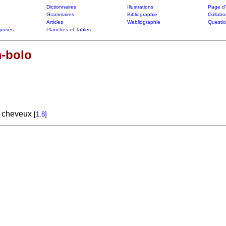
Dictionnaires
Illustrations
Page d'
Grammaires
Bibliographie
Collabo
Articles
Webliographie
Questi
posés
Planches et Tables
-bolo
es cheveux
[
1.8
]