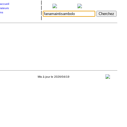
|
accueil
|
rateurs
|
ons
|
Mis à jour le 2026/04/19