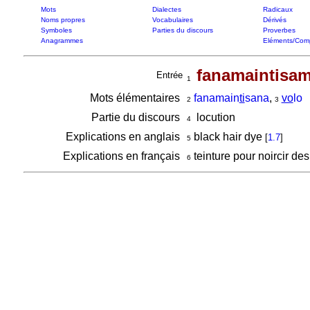
Mots
Dialectes
Radicaux
Noms propres
Vocabulaires
Dérivés
Symboles
Parties du discours
Proverbes
Anagrammes
Eléments/Com
fanamaintisam
Entrée
1
Mots élémentaires
fanamain
ti
sana
,
vo
lo
2
3
Partie du discours
locution
4
Explications en anglais
black hair dye
[
1.7
]
5
Explications en français
teinture pour noircir d
6